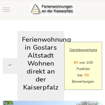
Mobile Menu Toggle
Ferienwohnung
in Goslars
Gästebewertung
Altstadt
:
Wohnen
68
von 100
Punkten
direkt an
bei
58
der
Bewertungen.
Kaiserpfalz